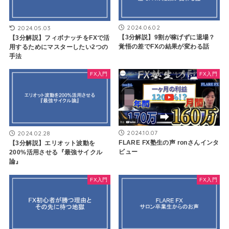
2024.06.02
2024.05.03
【3分解説】9割が稼げずに退場？
【3分解説】フィボナッチをFXで活
覚悟の差でFXの結果が変わる話
用するためにマスターしたい2つの
手法
FX入門
FX入門
2024.10.07
2024.02.28
FLARE FX塾生の声 ronさんインタ
【3分解説】エリオット波動を
ビュー
200%活用させる『最強サイクル
論』
FX入門
FX入門