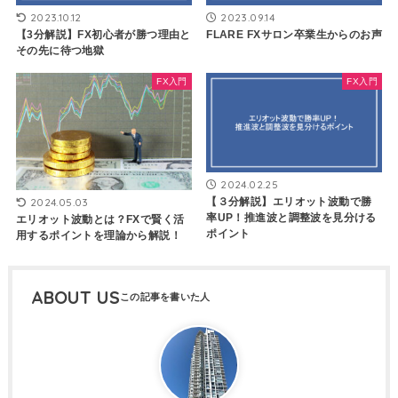
2023.10.12
2023.09.14
【3分解説】FX初心者が勝つ理由と
FLARE FXサロン卒業生からのお声
その先に待つ地獄
FX入門
FX入門
2024.02.25
【３分解説】エリオット波動で勝
2024.05.03
率UP！推進波と調整波を見分ける
エリオット波動とは？FXで賢く活
ポイント
用するポイントを理論から解説！
ABOUT US