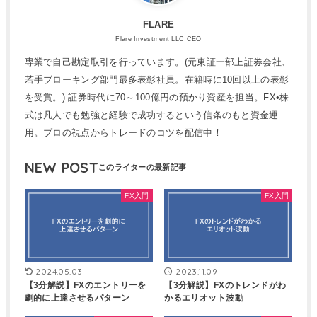
FLARE
Flare Investment LLC CEO
専業で自己勘定取引を行っています。(元東証一部上証券会社、
若手ブローキング部門最多表彰社員。在籍時に10回以上の表彰
を受賞。) 証券時代に70～100億円の預かり資産を担当。FX•株
式は凡人でも勉強と経験で成功するという信条のもと資金運
用。プロの視点からトレードのコツを配信中！
NEW POST
FX入門
FX入門
2024.05.03
2023.11.09
【3分解説】FXのエントリーを
【3分解説】FXのトレンドがわ
劇的に上達させるパターン
かるエリオット波動