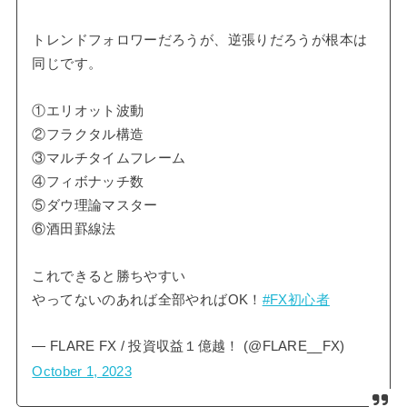
トレンドフォロワーだろうが、逆張りだろうが根本は
同じです。
①エリオット波動
②フラクタル構造
③マルチタイムフレーム
④フィボナッチ数
⑤ダウ理論マスター
⑥酒田罫線法
これできると勝ちやすい
やってないのあれば全部やればOK！
#FX初心者
— FLARE FX / 投資収益１億越！ (@FLARE__FX)
October 1, 2023