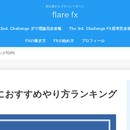
初心者からプロトレーダーに
 2nd. Challenge ダウ理論完全攻略
The 3rd. Challenge FX思考完
FXの稼ぎ方
FXの始め方
プロフィール
グTOP5
者におすすめやり方ランキング