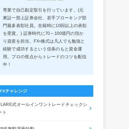
専業で自己勘定取引を行っています。(元
東証一部上証券会社、若手ブローキング部
門最多表彰社員。在籍時に10回以上の表彰
を受賞。) 証券時代に70～100億円の預か
り資産を担当。FX•株式は凡人でも勉強と
経験で成功するという信条のもと資金運
用。プロの視点からトレードのコツを配信
中！
FXチャレンジ
FLARE式オールインワントレードチェックシ
ート
LINE無料講座始動