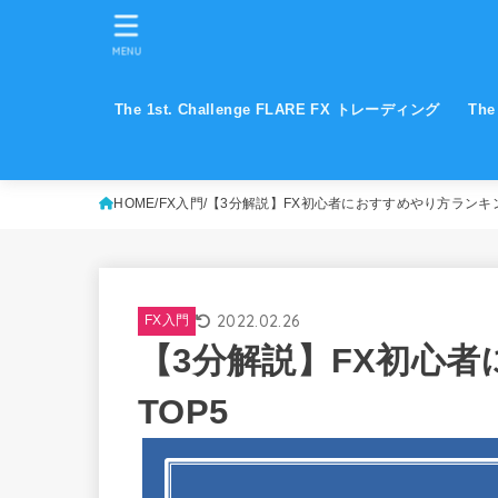
MENU
The 1st. Challenge FLARE FX トレーディング
The
HOME
FX入門
【3分解説】FX初心者におすすめやり方ランキン
2022.02.26
FX入門
【3分解説】FX初心
TOP5