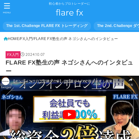
初心者からプロトレーダーに
MENU
The 1st. Challenge FLARE FX トレーディング
The 2nd. Challeng
HOME
FX入門
FLARE FX塾生の声 ネゴシさんへのインタビュー
2024.10.07
FX入門
FLARE FX塾生の声 ネゴシさんへのインタビュ
ー